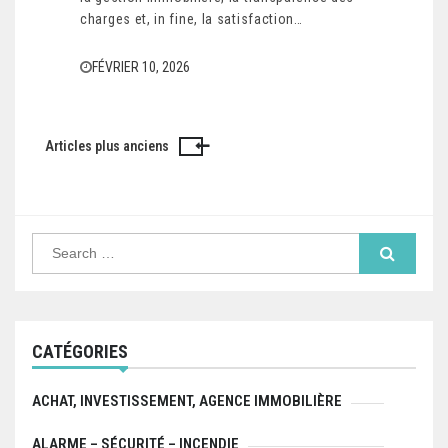
charges et, in fine, la satisfaction…
FÉVRIER 10, 2026
Articles plus anciens
Navigation
des
articles
Search
for:
CATÉGORIES
ACHAT, INVESTISSEMENT, AGENCE IMMOBILIÈRE
ALARME – SÉCURITÉ – INCENDIE