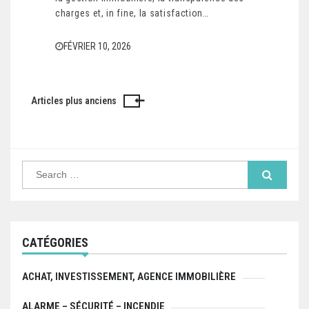
charges et, in fine, la satisfaction…
FÉVRIER 10, 2026
Articles plus anciens
Navigation
des
articles
Search
for:
CATÉGORIES
ACHAT, INVESTISSEMENT, AGENCE IMMOBILIÈRE
ALARME – SÉCURITÉ – INCENDIE