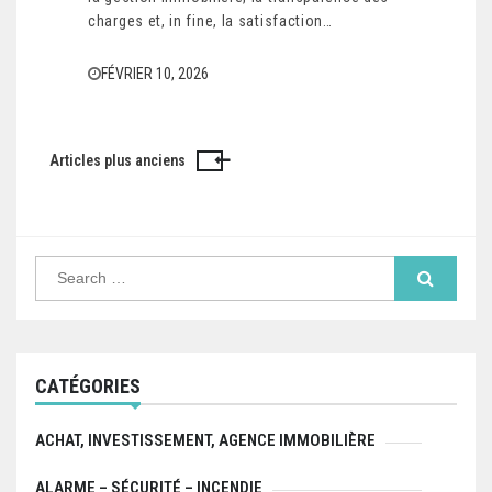
charges et, in fine, la satisfaction…
FÉVRIER 10, 2026
Articles plus anciens
Navigation
des
articles
Search
for:
CATÉGORIES
ACHAT, INVESTISSEMENT, AGENCE IMMOBILIÈRE
ALARME – SÉCURITÉ – INCENDIE