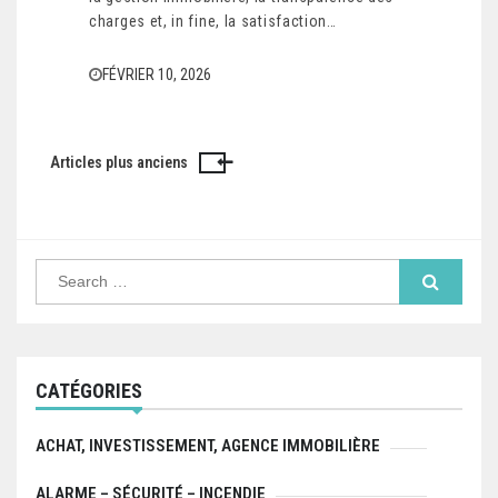
charges et, in fine, la satisfaction…
FÉVRIER 10, 2026
Articles plus anciens
Navigation
des
articles
Search
for:
CATÉGORIES
ACHAT, INVESTISSEMENT, AGENCE IMMOBILIÈRE
ALARME – SÉCURITÉ – INCENDIE